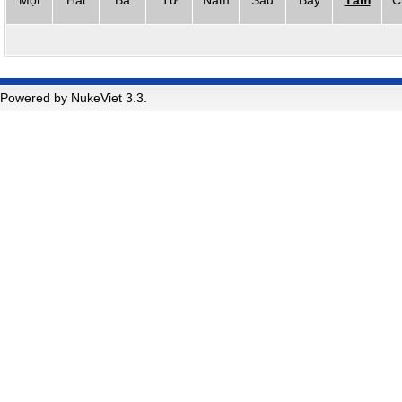
Một
Hai
Ba
Tư
Năm
Sáu
Bảy
Tám
C
Powered by NukeViet 3.3.