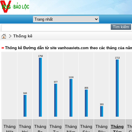
Thống kê
Thống kê Đường dẫn từ site vanhoaviets.com theo các tháng của nă
1758
1713
1124
977
806
644
303
Tháng
Tháng
Tháng
Tháng
Tháng
Tháng
Tháng
Tháng
Th