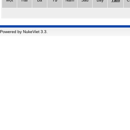
Một
Hai
Ba
Tư
Năm
Sáu
Bảy
Tám
C
Powered by NukeViet 3.3.