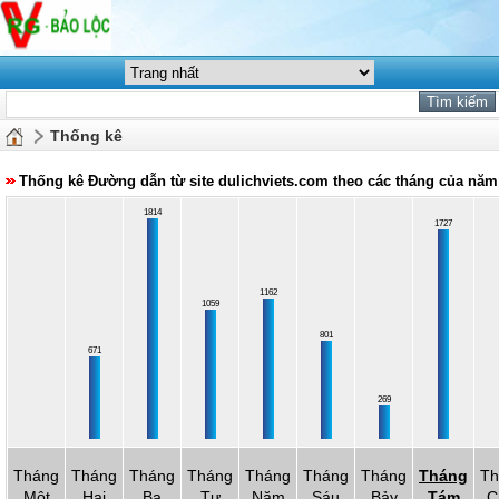
Thống kê
Thống kê Đường dẫn từ site dulichviets.com theo các tháng của năm
1814
1727
1162
1059
801
671
269
Tháng
Tháng
Tháng
Tháng
Tháng
Tháng
Tháng
Tháng
Th
Một
Hai
Ba
Tư
Năm
Sáu
Bảy
Tám
C